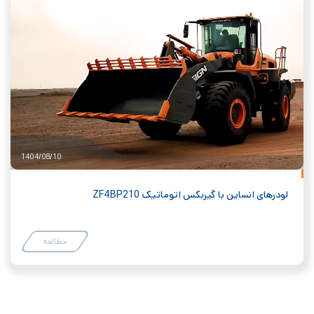
1404/08/10
لودرهای انساین با گیربکس اتوماتیک ZF4BP210
مطالعه